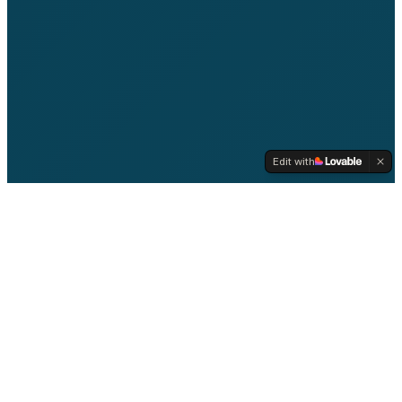
Edit with
O EVENTO
O transporte de cargas
mais competitivo
A
Eren Biogás Brasil
, plataforma dedicada